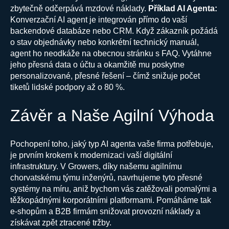
zbytečně odčerpává mzdové náklady.
Příklad AI Agenta:
Konverzační AI agent je integrován přímo do vaší
backendové databáze nebo CRM. Když zákazník požádá
o stav objednávky nebo konkrétní technický manuál,
agent ho neodkáže na obecnou stránku s FAQ. Vytáhne
jeho přesná data o účtu a okamžitě mu poskytne
personalizované, přesné řešení – čímž snižuje počet
tiketů lidské podpory až o 80 %.
Závěr a Naše Agilní Výhoda
Pochopení toho, jaký typ AI agenta vaše firma potřebuje,
je prvním krokem k modernizaci vaší digitální
infrastruktury. V Growers, díky našemu agilnímu
chorvatskému týmu inženýrů, navrhujeme tyto přesné
systémy na míru, aniž bychom vás zatěžovali pomalými a
těžkopádnými korporátními platformami. Pomáháme tak
e-shopům a B2B firmám snižovat provozní náklady a
získávat zpět ztracené tržby.