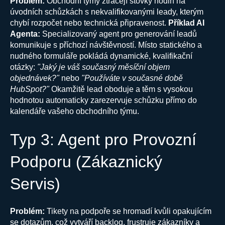
Problém:
Obchodní týmy ztrácejí stovky hodin na
úvodních schůzkách s nekvalifikovanými leady, kterým
chybí rozpočet nebo technická připravenost.
Příklad AI
Agenta:
Specializovaný agent pro generování leadů
komunikuje s příchozí návštěvností. Místo statického a
nudného formuláře pokládá dynamické, kvalifikační
otázky:
"Jaký je váš současný měsíční objem
objednávek?"
nebo
"Používáte v současné době
HubSpot?"
Okamžitě lead oboduje a těm s vysokou
hodnotou automaticky zarezervuje schůzku přímo do
kalendáře vašeho obchodního týmu.
Typ 3: Agent pro Provozní
Podporu (Zákaznický
Servis)
Problém:
Tikety na podpoře se hromadí kvůli opakujícím
se dotazům, což vytváří backlog, frustruje zákazníky a