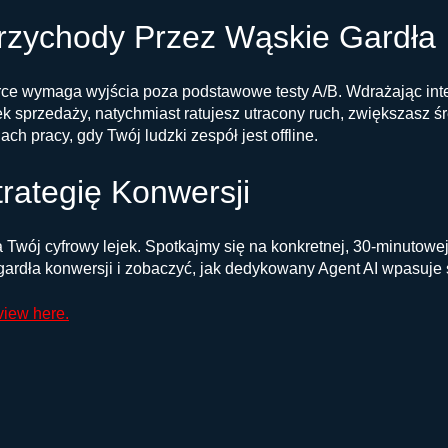
Przychody Przez Wąskie Gardła
 wymaga wyjścia poza podstawowe testy A/B. Wdrażając intel
ek sprzedaży, natychmiast ratujesz utracony ruch, zwiększasz 
h pracy, gdy Twój ludzki zespół jest offline.
rategię Konwersji
Twój cyfrowy lejek. Spotkajmy się na konkretnej, 30-minutowej
dła konwersji i zobaczyć, jak dedykowany Agent AI wpasuje si
view here.