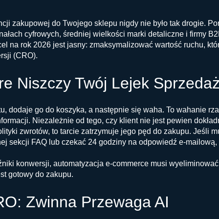
ncji zakupowej do Twojego sklepu nigdy nie było tak drogie. Po
nałach cyfrowych, średniej wielkości marki detaliczne i firmy
 cel na rok 2026 jest jasny: zmaksymalizować wartość ruchu, któ
rsji (CRO).
óre Niszczy Twój Lejek Sprzeda
u, dodaje go do koszyka, a następnie się waha. To wahanie rz
ormacji. Niezależnie od tego, czy klient nie jest pewien dokład
ityki zwrotów, to tarcie zatrzymuje jego pęd do zakupu. Jeśli m
j sekcji FAQ lub czekać 24 godziny na odpowiedź e-mailową, 
niki konwersji, automatyzacja e-commerce musi wyeliminować 
est gotowy do zakupu.
RO: Zwinna Przewaga AI