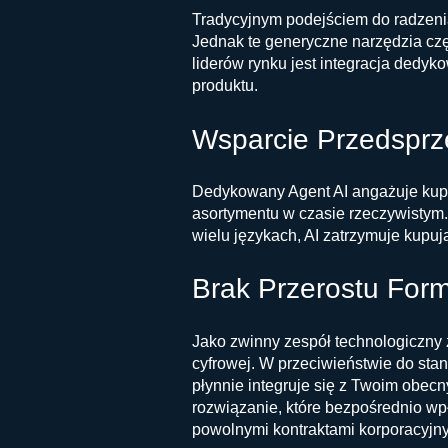
Tradycyjnym podejściem do radzeni
Jednak te generyczne narzędzia cz
liderów rynku jest integracja dedyk
produktu.
Wsparcie Przedspr
Dedykowany Agent AI angażuje kupu
asortymentu w czasie rzeczywistym
wielu językach, AI zatrzymuje kupu
Brak Przerostu Form
Jako zwinny zespół technologiczny z
cyfrowej. W przeciwieństwie do st
płynnie integruje się z Twoim obec
rozwiązanie, które bezpośrednio wpł
powolnymi kontraktami korporacyjn