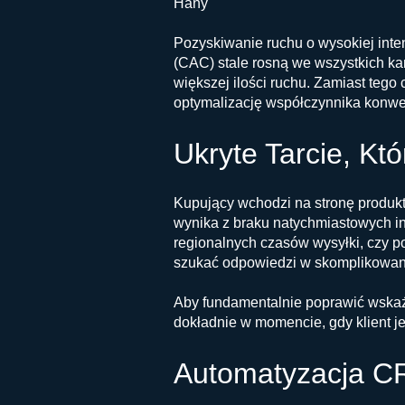
Hany
Pozyskiwanie ruchu o wysokiej inte
(CAC) stale rosną we wszystkich ka
większej ilości ruchu. Zamiast tego
optymalizację współczynnika konwe
Ukryte Tarcie, Kt
Kupujący wchodzi na stronę produkt
wynika z braku natychmiastowych inf
regionalnych czasów wysyłki, czy pol
szukać odpowiedzi w skomplikowane
Aby fundamentalnie poprawić wskaź
dokładnie w momencie, gdy klient j
Automatyzacja C