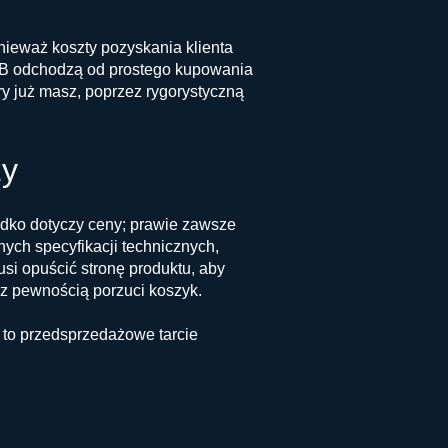
nieważ koszty pozyskania klienta
 B2B odchodzą od prostego kupowania
ry już masz, poprzez rygorystyczną
ży
adko dotyczy ceny; prawie zawsze
nych specyfikacji technicznych,
usi opuścić stronę produktu, aby
z pewnością porzuci koszyk.
to przedsprzedażowe tarcie