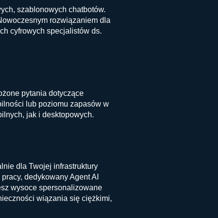
wych, szablonowych chatbotów.
. Nowoczesnym rozwiązaniem dla
ch cyfrowych specjalistów ds.
ożone pytania dotyczące
bilności lub poziomu zapasów w
ilnych, jak i desktopowych.
ie dla Twojej infrastruktury
 pracy, dedykowany Agent AI
ujesz wysoce spersonalizowane
nieczności wiązania się ciężkimi,