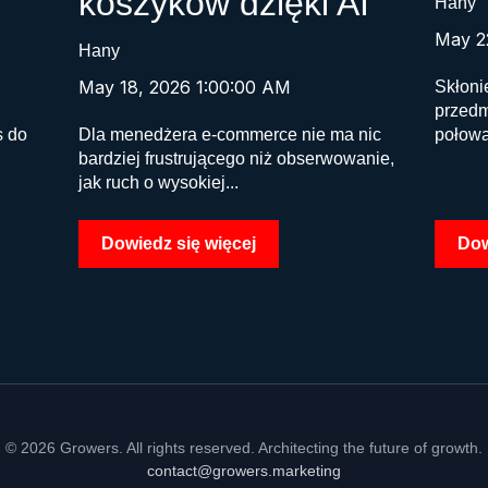
koszyków dzięki AI
Hany
May 2
Hany
May 18, 2026 1:00:00 AM
Skłoni
przedm
s do
Dla menedżera e-commerce nie ma nic
połowa
bardziej frustrującego niż obserwowanie,
jak ruch o wysokiej...
Dowiedz się więcej
Dow
© 2026 Growers. All rights reserved. Architecting the future of growth.
contact@growers.marketing