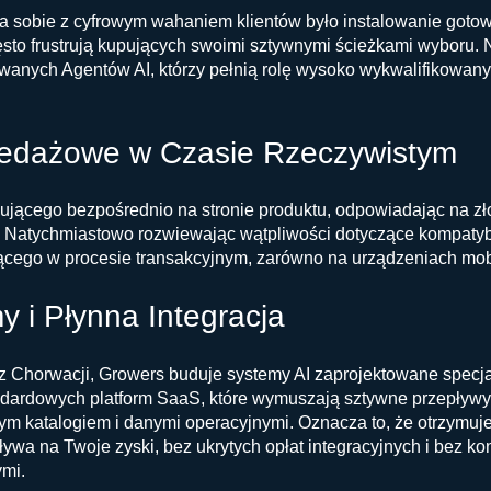
a sobie z cyfrowym wahaniem klientów było instalowanie goto
ęsto frustrują kupujących swoimi sztywnymi ścieżkami wyboru
owanych Agentów AI, którzy pełnią rolę wysoko wykwalifikowany
zedażowe w Czasie Rzeczywistym
jącego bezpośrednio na stronie produktu, odpowiadając na zł
. Natychmiastowo rozwiewając wątpliwości dotyczące kompaty
jącego w procesie transakcyjnym, zarówno na urządzeniach mob
y i Płynna Integracja
 Chorwacji, Growers buduje systemy AI zaprojektowane specjaln
andardowych platform SaaS, które wymuszają sztywne przepływy
nym katalogiem i danymi operacyjnymi. Oznacza to, że otrzym
ywa na Twoje zyski, bez ukrytych opłat integracyjnych i bez ko
ymi.